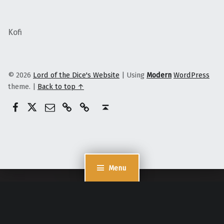
Kofi
© 2026
Lord of the Dice's Website
|
Using
Modern
WordPress
theme.
|
Back to top ↑
@lordofthedices
Patreon
E-Mail
Ko-Fi
Lord of the dices
Back to top ↑
Menu
Cookie Consent mit Real Cookie Banner