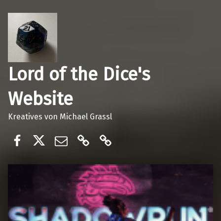
Lord of the Dice's
Website
Kreatives von Michael Grassl
Lord of the dices
@lordofthedices
E-Mail
Ko-Fi
Patreon