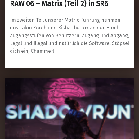
RAW 06 – Matrix (Teil 2) in SR6
Im zweiten Teil unserer Matrix-Führung nehmen
uns Talon Zorch und Kisha the Fox an der Hand.
Zugangsstufen von Benutzern, Zugang und Abgang,
Legal und Illegal und natürlich die Software. Stöpsel
dich ein, Chummer!