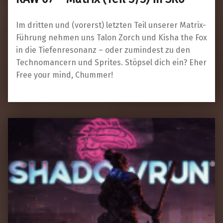
Im dritten und (vorerst) letzten Teil unserer Matrix-
Führung nehmen uns Talon Zorch und Kisha the Fox
in die Tiefenresonanz – oder zumindest zu den
Technomancern und Sprites. Stöpsel dich ein? Eher
Free your mind, Chummer!