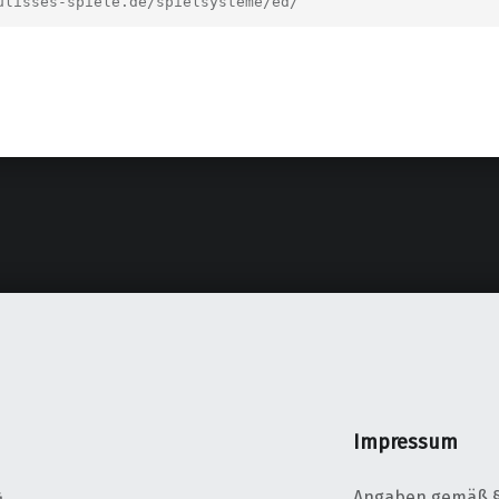
ulisses-spiele.de/spielsysteme/ed/
Impressum
Angaben gemäß §