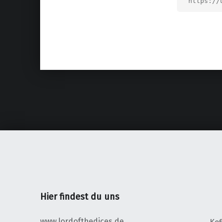
https://
Skip back to main navigation
Hier findest du uns
www.lordofthedices.de