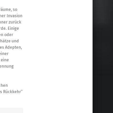
räume, so
ner Invasion
hner zurück
de. Einige
en oder
chätze und
nes Adepten,
einer
 eine
Nennung
chen
ns Rückkehr“