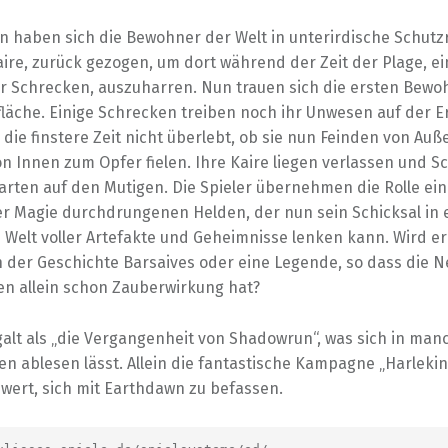
n haben sich die Bewohner der Welt in unterirdische Schutz
ire, zurück gezogen, um dort während der Zeit der Plage, ei
 Schrecken, auszuharren. Nun trauen sich die ersten Bewo
läche. Einige Schrecken treiben noch ihr Unwesen auf der Er
die finstere Zeit nicht überlebt, ob sie nun Feinden von Auß
n Innen zum Opfer fielen. Ihre Kaire liegen verlassen und S
rten auf den Mutigen. Die Spieler übernehmen die Rolle ei
er Magie durchdrungenen Helden, der nun sein Schicksal in 
 Welt voller Artefakte und Geheimnisse lenken kann. Wird er
n der Geschichte Barsaives oder eine Legende, so dass die 
n allein schon Zauberwirkung hat?
alt als „die Vergangenheit von Shadowrun“, was sich in man
en ablesen lässt. Allein die fantastische Kampagne „Harleki
 wert, sich mit Earthdawn zu befassen.