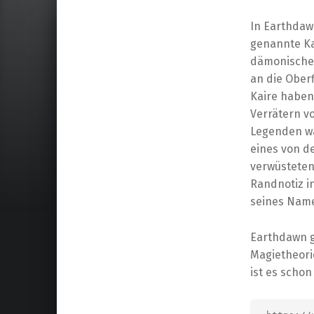
In Earthdaw
genannte Ka
dämonischer
an die Oberf
Kaire haben 
Verrätern vo
Legenden wa
eines von d
verwüsteten
Randnotiz i
seines Name
Earthdawn g
Magietheori
ist es schon