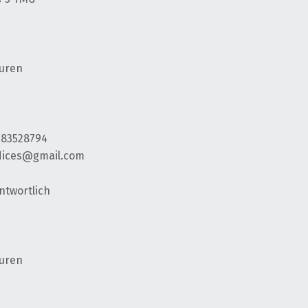
uren
1783528794
edices@gmail.com
ntwortlich
uren