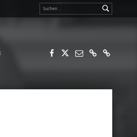
Suchen nach:
Lord of the dices
@lordofthedices
E-Mail
Ko-Fi
Patreon
l