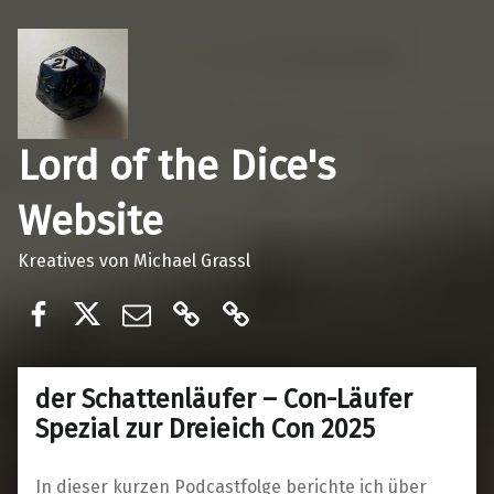
Lord of the Dice's
Website
Kreatives von Michael Grassl
Lord of the dices
@lordofthedices
E-Mail
Ko-Fi
Patreon
der Schattenläufer – Con-Läufer
Spezial zur Dreieich Con 2025
In dieser kurzen Podcastfolge berichte ich über