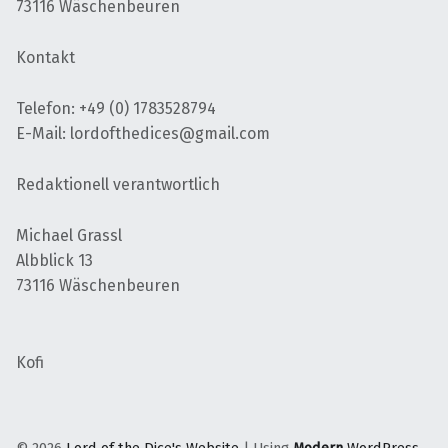
73116 Wäschenbeuren
Kontakt
Telefon: +49 (0) 1783528794
E-Mail: lordofthedices@gmail.com
Redaktionell verantwortlich
Michael Grassl
Albblick 13
73116 Wäschenbeuren
Kofi
© 2026
Lord of the Dice's Website
|
Using
Modern
WordPress