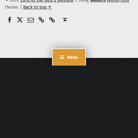
theme.
|
Back to top ↑
@lordofthedices
Patreon
E-Mail
Ko-Fi
Lord of the dices
Back to top ↑
Menu
Cookie Consent mit Real Cookie Banner