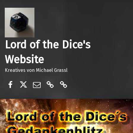
Lord of the Dice's
Website
Kreatives von Michael Grassl
Lord of the dices
@lordofthedices
E-Mail
Ko-Fi
Patreon