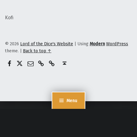
Kofi
© 2026
Lord of the Dice's Website
|
Using
Modern
WordPress
theme.
|
Back to top ↑
@lordofthedices
Patreon
E-Mail
Ko-Fi
Lord of the dices
Back to top ↑
Menu
Cookie Consent mit Real Cookie Banner