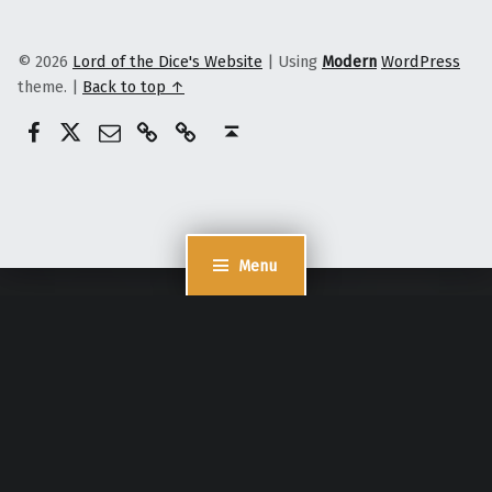
© 2026
Lord of the Dice's Website
|
Using
Modern
WordPress
theme.
|
Back to top ↑
@lordofthedices
Patreon
E-Mail
Ko-Fi
Lord of the dices
Back to top ↑
Menu
Cookie Consent mit Real Cookie Banner