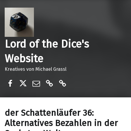
Lord of the Dice's
Website
Kreatives von Michael Grassl
Lord of the dices
@lordofthedices
E-Mail
Ko-Fi
Patreon
der Schattenläufer 36:
Alternatives Bezahlen in der