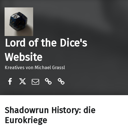
Lord of the Dice's
Website
Kreatives von Michael Grassl
Lord of the dices
@lordofthedices
E-Mail
Ko-Fi
Patreon
Shadowrun History: die
Eurokriege