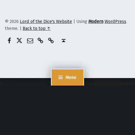
© 2026
Lord of the Dice's Website
|
Using
Modern
WordPress
theme.
|
Back to top ↑
@lordofthedices
Patreon
E-Mail
Ko-Fi
Lord of the dices
Back to top ↑
Menu
Cookie Consent mit Real Cookie Banner