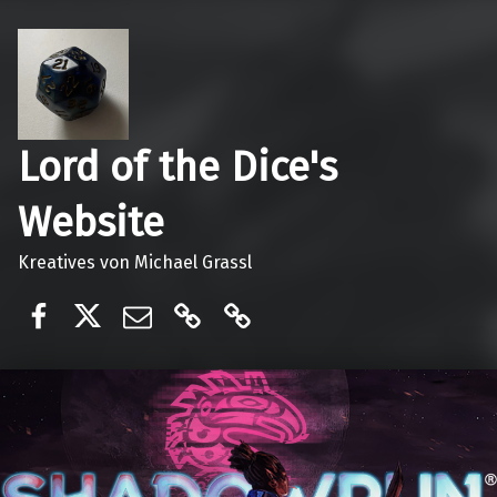
Lord of the Dice's
Website
Kreatives von Michael Grassl
Lord of the dices
@lordofthedices
E-Mail
Ko-Fi
Patreon