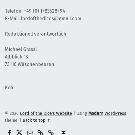
Telefon: +49 (0) 1783528794
E-Mail: lordofthedices@gmail.com
Redaktionell verantwortlich
Michael Grassl
Albblick 13
73116 Wäschenbeuren
Kofi
© 2026
Lord of the Dice's Website
|
Using
Modern
WordPress
theme.
|
Back to top ↑
@lordofthedices
Patreon
E-Mail
Ko-Fi
Lord of the dices
Back to top ↑