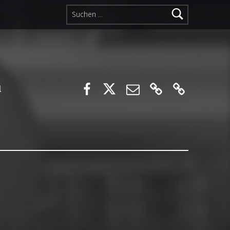
Suchen nach:
Lord of the dices
@lordofthedices
E-Mail
Ko-Fi
Patreon
l