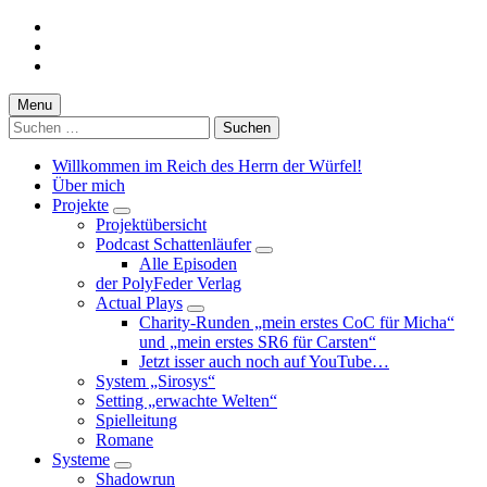
Skip
to
Skip
main
to
Skip
navigation
main
to
content
footer
Menu
Suchen
nach:
Willkommen im Reich des Herrn der Würfel!
Über mich
Projekte
Projektübersicht
Podcast Schattenläufer
Alle Episoden
der PolyFeder Verlag
Actual Plays
Charity-Runden „mein erstes CoC für Micha“
und „mein erstes SR6 für Carsten“
Jetzt isser auch noch auf YouTube…
System „Sirosys“
Setting „erwachte Welten“
Spielleitung
Romane
Systeme
Shadowrun