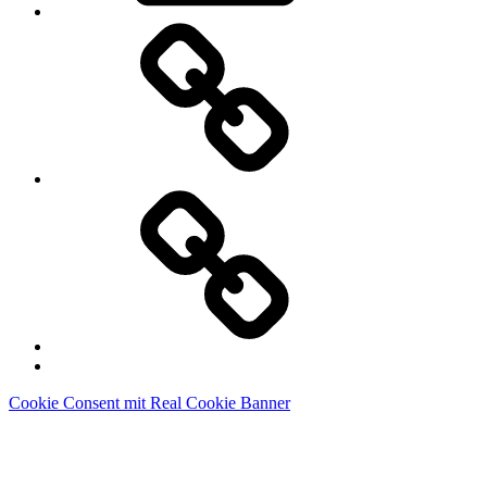
Ko-
Fi
Patreon
Back
to
Cookie Consent mit Real Cookie Banner
top
↑