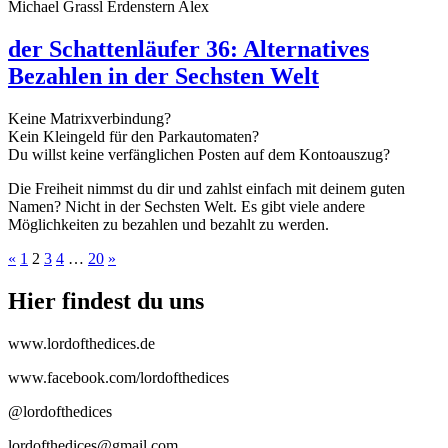
Michael Grassl Erdenstern Alex
der Schattenläufer 36: Alternatives
Bezahlen in der Sechsten Welt
Keine Matrixverbindung?
Kein Kleingeld für den Parkautomaten?
Du willst keine verfänglichen Posten auf dem Kontoauszug?
Die Freiheit nimmst du dir und zahlst einfach mit deinem guten
Namen? Nicht in der Sechsten Welt. Es gibt viele andere
Möglichkeiten zu bezahlen und bezahlt zu werden.
Previous
Next
«
1
2
3
4
…
20
»
page
page
Hier findest du uns
www.lordofthedices.de
www.facebook.com/lordofthedices
@lordofthedices
lordofthedices@gmail.com